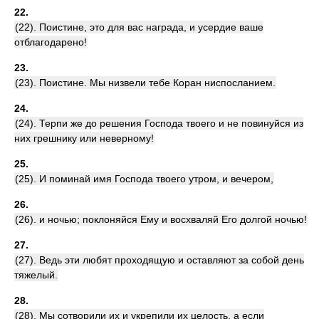
22.
(22). Поистине, это для вас награда, и усердие ваше
отблагодарено!
23.
(23). Поистине. Мы низвели тебе Коран ниспосланием.
24.
(24). Терпи же до решения Господа твоего и не повинуйся из
них грешнику или неверному!
25.
(25). И поминай имя Господа твоего утром, и вечером,
26.
(26). и ночью; поклоняйся Ему и восхваляй Его долгой ночью!
27.
(27). Ведь эти любят проходящую и оставляют за собой день
тяжелый.
28.
(28). Мы сотворили их и укрепили их целость, а если