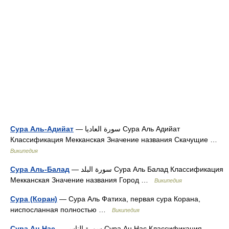
Сура Аль-Адийат
— سورة العاديا Сура Аль Адийат
Классификация Мекканская Значение названия Скачущие …
Википедия
Сура Аль-Балад
— سورة البلد Сура Аль Балад Классификация
Мекканская Значение названия Город …
Википедия
Сура (Коран)
— Сура Аль Фатиха, первая сура Корана,
ниспосланная полностью …
Википедия
Сура Ан-Нас
— سورة الناس Сура Ан Нас Классификация