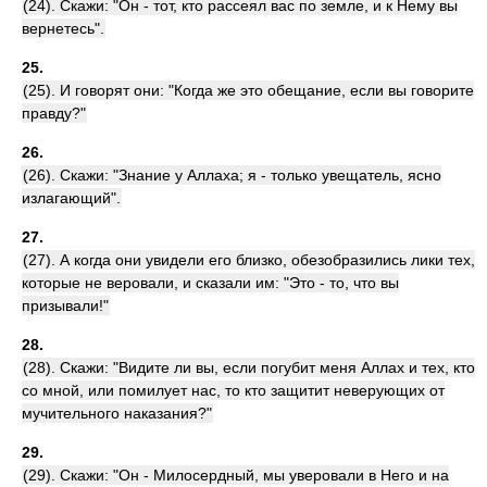
(24). Скажи: "Он - тот, кто рассеял вас по земле, и к Нему вы
вернетесь".
25.
(25). И говорят они: "Когда же это обещание, если вы говорите
правду?"
26.
(26). Скажи: "Знание у Аллаха; я - только увещатель, ясно
излагающий".
27.
(27). А когда они увидели его близко, обезобразились лики тех,
которые не веровали, и сказали им: "Это - то, что вы
призывали!"
28.
(28). Скажи: "Видите ли вы, если погубит меня Аллах и тех, кто
со мной, или помилует нас, то кто защитит неверующих от
мучительного наказания?"
29.
(29). Скажи: "Он - Милосердный, мы уверовали в Него и на