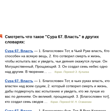
Смотреть что такое "Сура 67. Власть" в других
словарях:
Сура 67. Власть
— 1. Благословен Тот, в Чьей Руке власть, Кто
способен на всякую вещь, 2. Кто сотворил смерть и жизнь,
чтобы испытать вас и увидеть, чьи деяния окажутся лучше. Он
Могущественный, Прощающий. 3. Он создал семь небес одно
над другим. В творении… …
Коран. Перевод Э. Кулиева
Сура 67. Власть
— 1. Благословен Тот, в чьих руках власть, кто
властен над всем сущим, 2. который сотворил смерть и жизнь,
дабы подвергнуть вас испытанию и увидеть, кто же лучше из
вас по деяниям. Он великий, прощающий. 3. [Благословен тот],
кто создал семь сводов …
Коран. Перевод М. Н. Османова
Сура 67. Власть
— 1. Благословен будь Тот, В Руке Которого