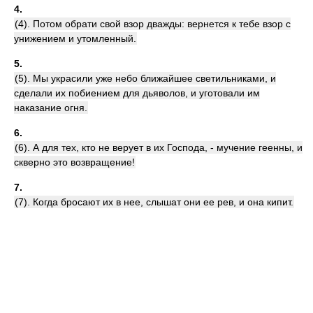
4.
(4). Потом обрати свой взор дважды: вернется к тебе взор с
унижением и утомленный.
5.
(5). Мы украсили уже небо ближайшее светильниками, и
сделали их побиением для дьяволов, и уготовали им
наказание огня.
6.
(6). А для тех, кто не верует в их Господа, - мучение геенны, и
скверно это возвращение!
7.
(7). Когда бросают их в нее, слышат они ее рев, и она кипит.