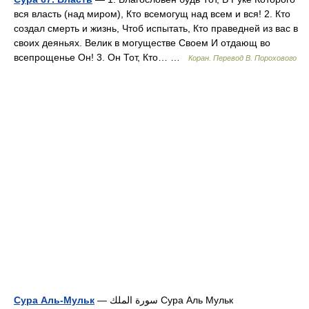
вся власть (над миром), Кто всемогущ над всем и вся! 2. Кто
создал смерть и жизнь, Чтоб испытать, Кто праведней из вас в
своих деяньях. Велик в могуществе Своем И отдающ во
всепрощенье Он! 3. Он Тот, Кто… …
Коран. Перевод В. Порохового
Сура Аль-Мульк
— سورة الملك Сура Аль Мульк